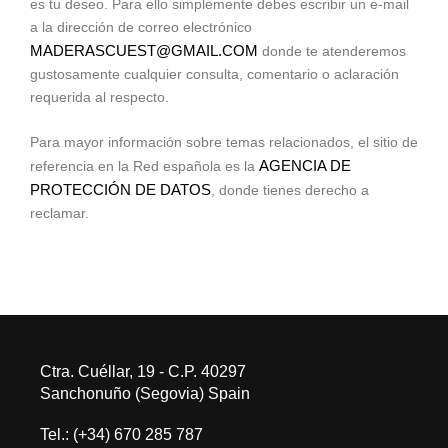
es tu deseo. Para ello simplemente debes escribir un e-mail
a la dirección de correo electrónico
MADERASCUEST@GMAIL.COM
donde te atenderemos
gustosamente cualquier consulta, comentario o aclaración
requerida al respecto.
Para mayor información sobre temas relacionados, el sitio de
AGENCIA DE
referencia en la Red española es la
PROTECCIÓN DE DATOS
, donde tienes derecho a
reclamar.
Ctra. Cuéllar, 19 - C.P. 40297
Sanchonuño (Segovia) Spain
Tel.: (+34) 670 285 787