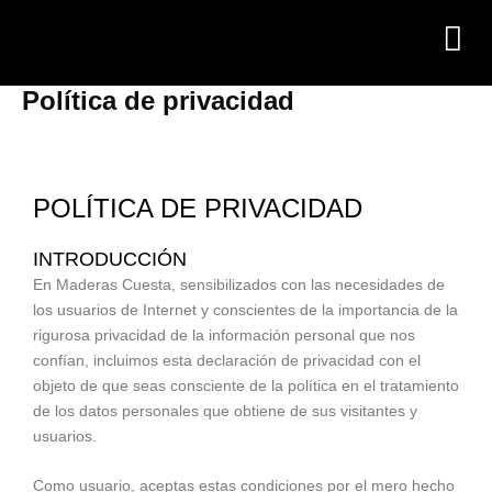
IR
AL
CONTENIDO
Política de privacidad
POLÍTICA DE PRIVACIDAD
INTRODUCCIÓN
En Maderas Cuesta, sensibilizados con las necesidades de
los usuarios de Internet y conscientes de la importancia de la
rigurosa privacidad de la información personal que nos
confían, incluimos esta declaración de privacidad con el
objeto de que seas consciente de la política en el tratamiento
de los datos personales que obtiene de sus visitantes y
usuarios.
Como usuario, aceptas estas condiciones por el mero hecho