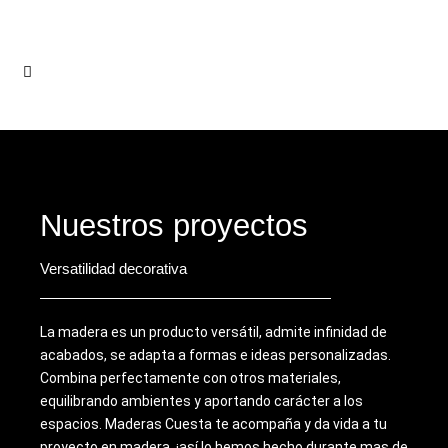
IR
AL
CONTENIDO
Nuestros proyectos
Versatilidad decorativa
La madera es un producto versátil, admite infinidad de
acabados, se adapta a formas e ideas personalizadas.
Combina perfectamente con otros materiales,
equilibrando ambientes y aportando carácter a los
espacios. Maderas Cuesta te acompaña y da vida a tu
proyecto en madera, ¡así lo hemos hecho durante mas de